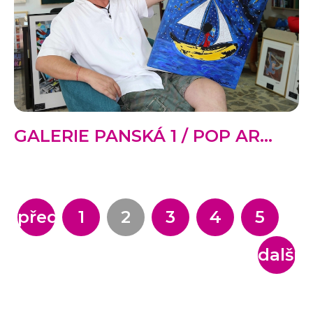
GALERIE PANSKÁ 1 / POP AR...
předchozí...
1
2
3
4
5
další...