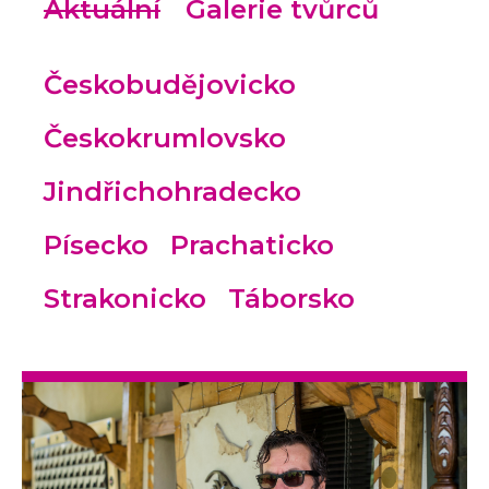
Aktuální
Galerie tvůrců
Českobudějovicko
Českokrumlovsko
Jindřichohradecko
Písecko
Prachaticko
Strakonicko
Táborsko