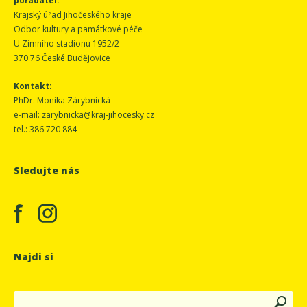
pořadatel:
Krajský úřad Jihočeského kraje
Odbor kultury a památkové péče
U Zimního stadionu 1952/2
370 76 České Budějovice
Kontakt:
PhDr. Monika Zárybnická
e-mail:
zarybnicka@kraj-jihocesky.cz
tel.: 386 720 884
Sledujte nás
Najdi si