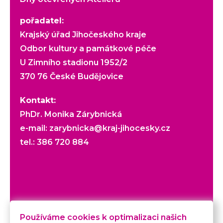
pořadatel:
Krajský úřad Jihočeského kraje
Odbor kultury a památkové péče
U Zimního stadionu 1952/2
370 76 České Budějovice
Kontakt:
PhDr. Monika Zárybnická
e-mail:
zarybnicka@kraj-jihocesky.cz
tel.:
386 720 884
Veškerý obsah webu je chráněn autorským
Používáme cookies k optimalizaci našich
zákonem. © Krajský úřad Jihočeského kraje