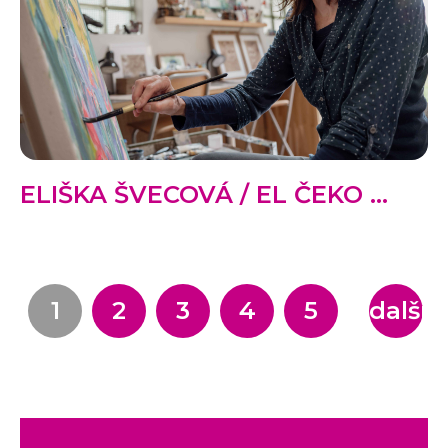
ELIŠKA ŠVECOVÁ / EL ČEKO ...
1
2
3
4
5
další...