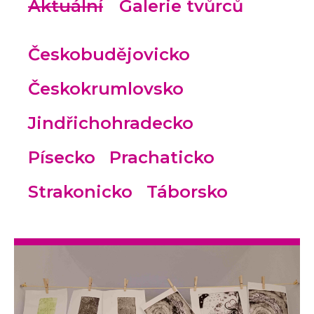
Aktuální
Galerie tvůrců
Českobudějovicko
Českokrumlovsko
Jindřichohradecko
Písecko
Prachaticko
Strakonicko
Táborsko