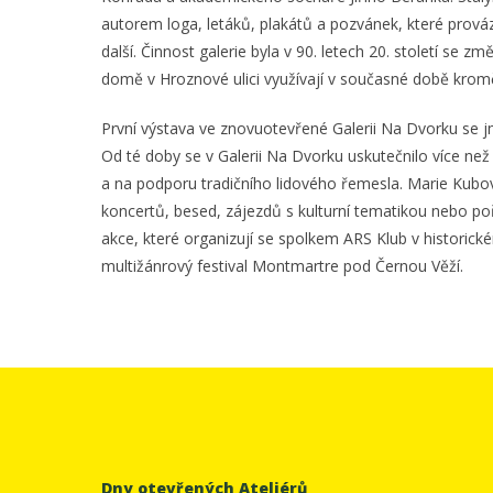
autorem loga, letáků, plakátů a pozvánek, které prováz
další. Činnost galerie byla v 90. letech 20. století s
domě v Hroznové ulici využívají v současné době kromě 
První výstava ve znovuotevřené Galerii Na Dvorku se jme
Od té doby se v Galerii Na Dvorku uskutečnilo více ne
a na podporu tradičního lidového řemesla. Marie Kubo
koncertů, besed, zájezdů s kulturní tematikou nebo poř
akce, které organizují se spolkem ARS Klub v historic
multižánrový festival Montmartre pod Černou Věží.
Dny otevřených Ateliérů