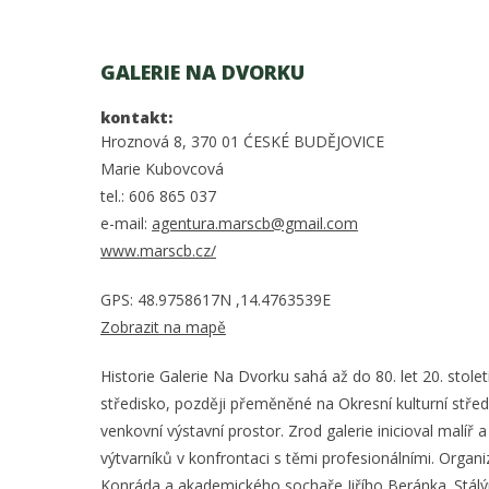
GALERIE NA DVORKU
kontakt:
Hroznová 8, 370 01 ĆESKÉ BUDĚJOVICE
Marie Kubovcová
tel.: 606 865 037
e-mail:
agentura.marscb@gmail.com
www.marscb.cz/
GPS: 48.9758617N ,14.4763539E
Zobrazit na mapě
Historie Galerie Na Dvorku sahá až do 80. let 20. stole
středisko, později přeměněné na Okresní kulturní střed
venkovní výstavní prostor. Zrod galerie inicioval malíř
výtvarníků v konfrontaci s těmi profesionálními. Organ
Konráda a akademického sochaře Jiřího Beránka. Stálým s