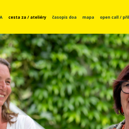
OA
cesta za / ateliéry
časopis doa
mapa
open call / př