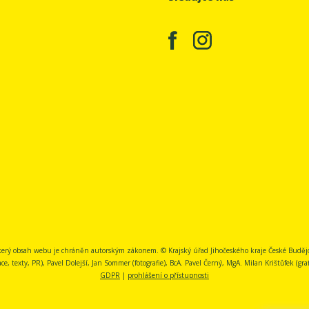
erý obsah webu je chráněn autorským zákonem. © Krajský úřad Jihočeského kraje České Buděj
, texty, PR), Pavel Dolejší, Jan Sommer (fotografie), BcA. Pavel Černý, MgA. Milan Krištůfek (grafi
GDPR
|
prohlášení o přístupnosti