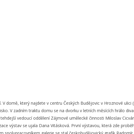
tí. V domě, který najdete v centru Českých Budějovic v Hroznové ulici (
isko. V zadním traktu domu se na dvorku v letních měsících hrálo diva
 a tehdejší vedoucí oddělení Zájmové umělecké činnosti Miloslav Cicvá
izace výstav se ujala Dana Vitásková. První výstavou, která zde probě
polupracovníkem galerie se stal českobudějovický grafik Radomír Postl