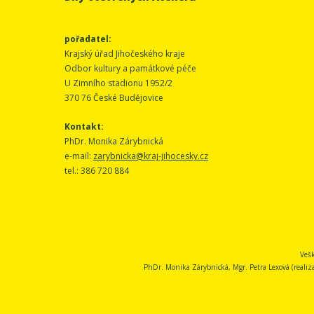
pořadatel:
Krajský úřad Jihočeského kraje
Odbor kultury a památkové péče
U Zimního stadionu 1952/2
370 76 České Budějovice
Kontakt:
PhDr. Monika Zárybnická
e-mail:
zarybnicka@kraj-jihocesky.cz
tel.: 386 720 884
Vešk
PhDr. Monika Zárybnická, Mgr. Petra Lexová (realizace