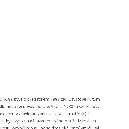
č. p. 8), bývalo před rokem 1989 tzv. Osvětové kulturní
dlo nebo recitovala poezie. V roce 1980 tu vznikl nový
rek. Jeho vizí bylo prezentovat práce amatérských
hla, byla výstava děl akademického malíře Miroslava
. Vytvořil pro ni, jak se dnes říká, první vizuál. Byl