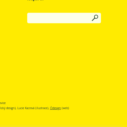
ovice
cký design), Lucie Kacrová (ilustrace),
Ódesign
(web)