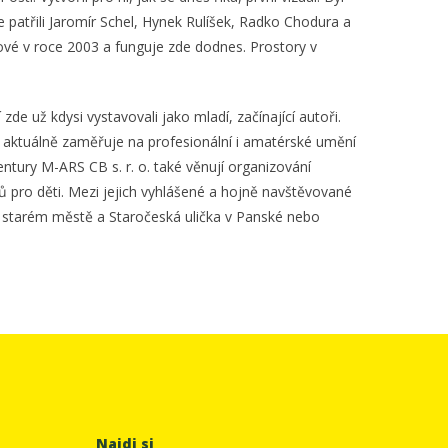
e patřili Jaromír Schel, Hynek Rulíšek, Radko Chodura a
cové v roce 2003 a funguje zde dodnes. Prostory v
de už kdysi vystavovali jako mladí, začínající autoři.
e aktuálně zaměřuje na profesionální i amatérské umění
tury M-ARS CB s. r. o. také věnují organizování
ů pro děti. Mezi jejich vyhlášené a hojně navštěvované
a starém městě a Staročeská ulička v Panské nebo
Najdi si