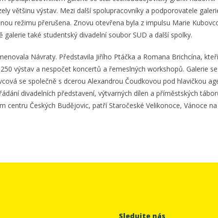
ely většinu výstav. Mezi další spolupracovníky a podporovatele galeri
e změnou režimu přerušena. Znovu otevřena byla z impulsu Marie Kubov
galerie také studentský divadelní soubor SUD a další spolky.
novala Návraty. Představila Jiřího Ptáčka a Romana Brichcína, kteří z
ž 250 výstav a nespočet koncertů a řemeslných workshopů. Galerie s
vcová se společně s dcerou Alexandrou Čoudkovou pod hlavičkou agen
ádání divadelních představení, výtvarných dílen a příměstských tábor
kém centru Českých Budějovic, patří Staročeské Velikonoce, Vánoce n
Sledujte nás