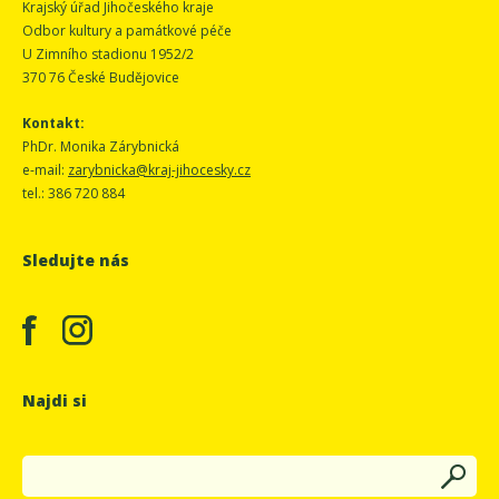
Krajský úřad Jihočeského kraje
Odbor kultury a památkové péče
U Zimního stadionu 1952/2
370 76 České Budějovice
Kontakt:
PhDr. Monika Zárybnická
e-mail:
zarybnicka@kraj-jihocesky.cz
tel.: 386 720 884
Sledujte nás
Najdi si