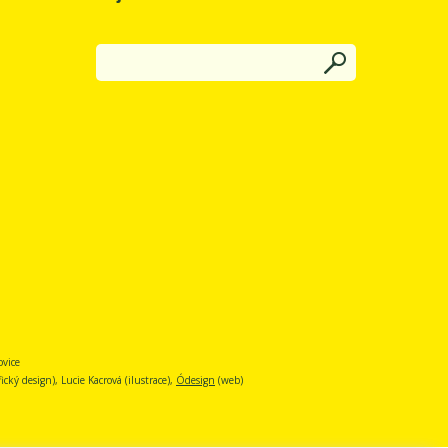
ovice
cký design), Lucie Kacrová (ilustrace),
Ódesign
(web)