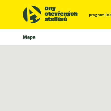
program D
Mapa