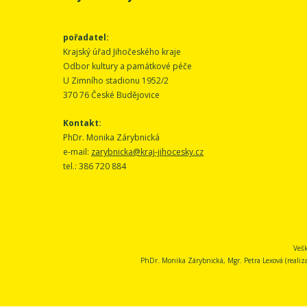
pořadatel:
Krajský úřad Jihočeského kraje
Odbor kultury a památkové péče
U Zimního stadionu 1952/2
370 76 České Budějovice
Kontakt:
PhDr. Monika Zárybnická
e-mail:
zarybnicka@kraj-jihocesky.cz
tel.: 386 720 884
Vešk
PhDr. Monika Zárybnická, Mgr. Petra Lexová (realizace