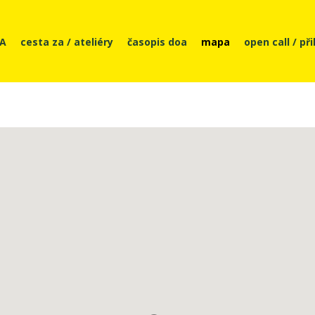
OA
cesta za / ateliéry
časopis doa
mapa
open call / př