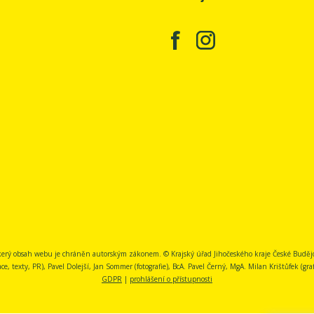
erý obsah webu je chráněn autorským zákonem. © Krajský úřad Jihočeského kraje České Buděj
, texty, PR), Pavel Dolejší, Jan Sommer (fotografie), BcA. Pavel Černý, MgA. Milan Krištůfek (grafi
GDPR
|
prohlášení o přístupnosti