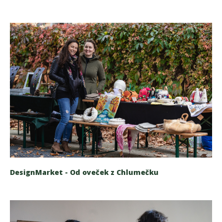
DesignMarket - Od oveček z Chlumečku