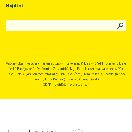
Najdi si
Veškerý obsah webu je chráněn autorským zákonem. © Krajský úřad Jihočeského kraje
České Budějovice
PhDr. Monika Zárybnická, Mgr. Petra Lexová (realizace, texty, PR),
Pavel Dolejší, Jan Sommer (fotografie), BcA. Pavel Černý, MgA. Milan Krištůfek (grafický
design), Lucie Kacrová (ilustrace),
Ódesign
(web)
GDPR
|
prohlášení o přístupnosti