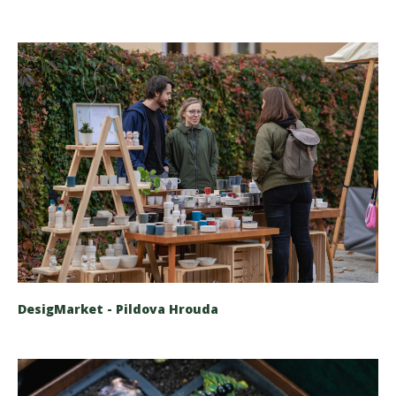
DesigMarket - Pildova Hrouda