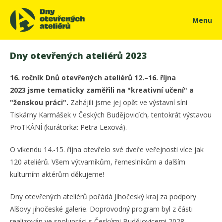
Menu
Dny otevřených ateliérů 2023
16. ročník Dnů otevřených ateliérů 12.–16. října
2023 jsme tematicky zaměřili na "kreativní učení" a
"ženskou práci".
Zahájili jsme jej opět ve výstavní síni
Tiskárny Karmášek v Českých Budějovicích, tentokrát výstavou
ProTKÁNÍ (kurátorka: Petra Lexová).
O víkendu 14.-15. října otevřelo své dveře veřejnosti více jak
120 ateliérů. Všem výtvarníkům, řemeslníkům a dalším
kulturním aktérům děkujeme!
Dny otevřených ateliérů pořádá Jihočeský kraj za podpory
Alšovy jihočeské galerie. Doprovodný program byl z části
realizován ve spolupráci s Českými Budějovicemi 2028