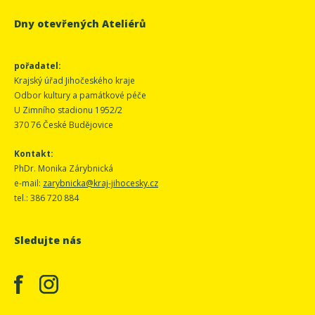
Dny otevřených Ateliérů
pořadatel:
Krajský úřad Jihočeského kraje
Odbor kultury a památkové péče
U Zimního stadionu 1952/2
370 76 České Budějovice
Kontakt:
PhDr. Monika Zárybnická
e-mail:
zarybnicka@kraj-jihocesky.cz
tel.: 386 720 884
Sledujte nás