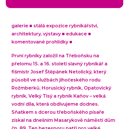
galerie ■ stálá expozice rybníkářství,
architektury, výstavy ■ edukace ■
komentované prohlídky ■
První rybníky založil na Třeboňsku na
přelomu 15. a 16. století slavný rybníkář a
fišmistr Josef Štěpánek Netolický, který
působil ve službách jihočeského rodu
Rožmberků. Horusický rybník, Opatovický
rybník, Velký Tisý a rybník Kaňov – velká
vodní díla, která obdivujeme dodnes.
Sňatkem s dcerou třeboňského písaře
získal na dnešním Masarykově náměstí dům
čp. 89. Ten bezesporu patří pro velké