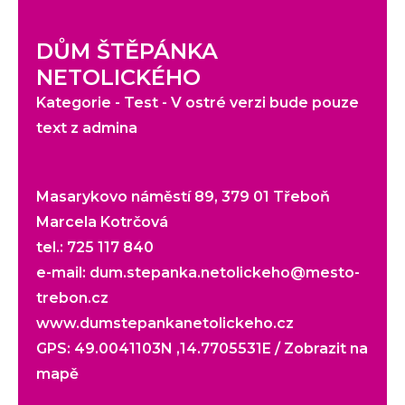
DŮM ŠTĚPÁNKA
NETOLICKÉHO
Kategorie - Test - V ostré verzi bude pouze
text z admina
Masarykovo náměstí 89, 379 01 Třeboň
Marcela Kotrčová
tel.: 725 117 840
e-mail:
dum.stepanka.netolickeho@mesto-
trebon.cz
www.dumstepankanetolickeho.cz
GPS: 49.0041103N ,14.7705531E /
Zobrazit na
mapě