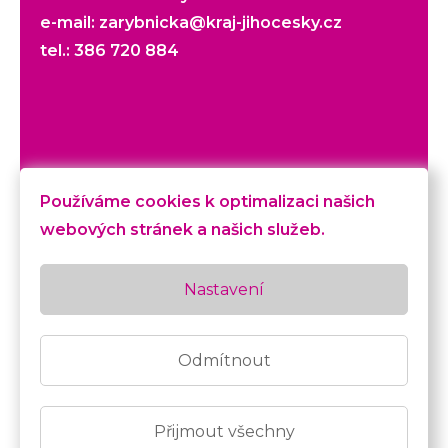
e-mail:
zarybnicka@kraj-jihocesky.cz
tel.:
386 720 884
Veškerý obsah webu je chráněn autorským
Používáme cookies k optimalizaci našich
zákonem. © Krajský úřad Jihočeského kraje
webových stránek a našich služeb.
České Budějovice. Realizace: PhDr. Monika
Zárybnická, Mgr. Petra Lexová Ph.D., David
Nastavení
Kubec (realizace, texty, PR), Pavel Dolejší,
Jan Sommer (fotografie), BcA. Pavel Černý,
MgA. Milan Krištůfek (grafický design), Lucie
Odmítnout
Kacrová (ilustrace),
Ódesign
(web) |
GDPR
|
prohlášení o přístupnosti
Přijmout všechny