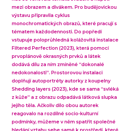
mezi obrazem a divákem. Pro budějovickou
výstavu připravila cyklus
monochromatických obrazů, které pracují s
tématem každodennosti. Do popředí
vstupuje poloprůhledná kolážovitá instalace
Filtered Perfection (2023), která pomocí
prvoplánově okrasných prvků a látek
dodává dílu za ním zmíněné “dokonalé
nedokonalosti”. Prostorovou instalaci
doplňují autoportréty autorky z koupelny
Shedding layers (2023), kde se sama “svléká
z kůže” a z obrazu odpadává látková slupka
jejího těla. Ačkoliv dílo obou autorek
reagovalo na rozdílné socio-kulturní
podmínky, můžeme v něm spatřit společné
hledání vztahu sebe samé k prostředí, které