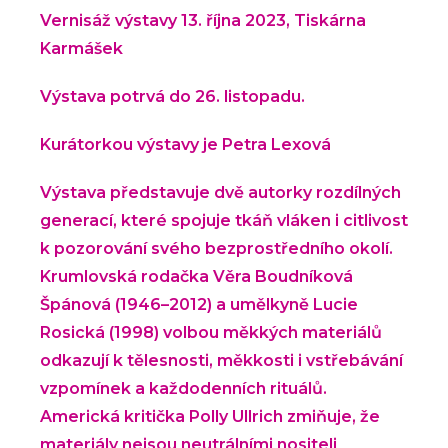
Vernisáž výstavy 13. října 2023, Tiskárna
Karmášek
Výstava potrvá do 26. listopadu.
Kurátorkou výstavy je Petra Lexová
Výstava představuje dvě autorky rozdílných
generací, které spojuje tkáň vláken i citlivost
k pozorování svého bezprostředního okolí.
Krumlovská rodačka Věra Boudníková
Špánová (1946–2012) a umělkyně Lucie
Rosická (1998) volbou měkkých materiálů
odkazují k tělesnosti, měkkosti i vstřebávání
vzpomínek a každodenních rituálů.
Americká kritička Polly Ullrich zmiňuje, že
materiály nejsou neutrálními nositeli