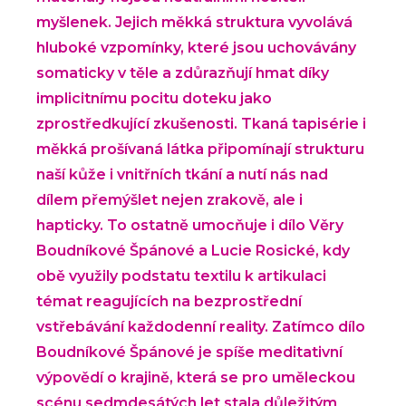
myšlenek. Jejich měkká struktura vyvolává
hluboké vzpomínky, které jsou uchovávány
somaticky v těle a zdůrazňují hmat díky
implicitnímu pocitu doteku jako
zprostředkující zkušenosti. Tkaná tapisérie i
měkká prošívaná látka připomínají strukturu
naší kůže i vnitřních tkání a nutí nás nad
dílem přemýšlet nejen zrakově, ale i
hapticky. To ostatně umocňuje i dílo Věry
Boudníkové Špánové a Lucie Rosické, kdy
obě využily podstatu textilu k artikulaci
témat reagujících na bezprostřední
vstřebávání každodenní reality. Zatímco dílo
Boudníkové Špánové je spíše meditativní
výpovědí o krajině, která se pro uměleckou
scénu sedmdesátých let stala důležitým