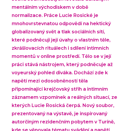
mentálním východiskem v době
normalizace. Práce Lucie Rosické je
mnohovrstevnatou odpovědí na hektický
globalizovaný svět a tlak sociálních sítí,
které podněcují její úvahy o vlastním těle,
zkrášlovacích rituálech i sdílení intimních
momentů v online prostředí. Tělo se v její
práci stává nástrojem, který podněcuje až
voyeurský pohled diváka. Dochází zde k
napětí mezi odosobněností těla
připomínající krejčovský střih a intimním
záznamem vzpomínek a reálných situací, ze
kterých Lucie Rosická čerpá. Nový soubor,
prezentovaný na výstavě, je inspirovaný
autorčiným rezidenčním pobytem v Turíně,
kde se věnovala tématu svádění a napětí