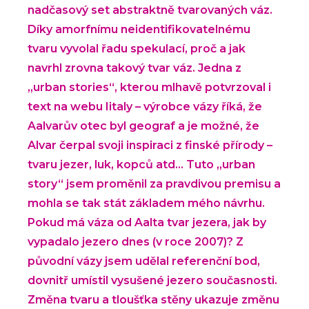
nadčasový set abstraktně tvarovaných váz.
Díky amorfnímu neidentifikovatelnému
tvaru vyvolal řadu spekulací, proč a jak
navrhl zrovna takový tvar váz. Jedna z
„urban stories“, kterou mlhavě potvrzoval i
text na webu Iitaly – výrobce vázy říká, že
Aalvarův otec byl geograf a je možné, že
Alvar čerpal svoji inspiraci z finské přírody –
tvaru jezer, luk, kopců atd... Tuto „urban
story“ jsem proměnil za pravdivou premisu a
mohla se tak stát základem mého návrhu.
Pokud má váza od Aalta tvar jezera, jak by
vypadalo jezero dnes (v roce 2007)? Z
původní vázy jsem udělal referenční bod,
dovnitř umístil vysušené jezero současnosti.
Změna tvaru a tloušťka stěny ukazuje změnu