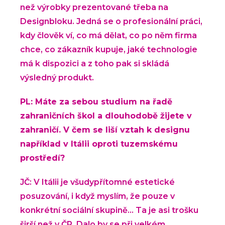
než výrobky prezentované třeba na
Designbloku. Jedná se o profesionální práci,
kdy člověk ví, co má dělat, co po něm firma
chce, co zákazník kupuje, jaké technologie
má k dispozici a z toho pak si skládá
výsledný produkt.
PL: Máte za sebou studium na řadě
zahraničních škol a dlouhodobě žijete v
zahraničí. V čem se liší vztah k designu
například v Itálii oproti tuzemskému
prostředí?
JČ: V Itálii je všudypřítomné estetické
posuzování, i když myslím, že pouze v
konkrétní sociální skupině… Ta je asi trošku
širší než v ČR. Dalo by se při velkém