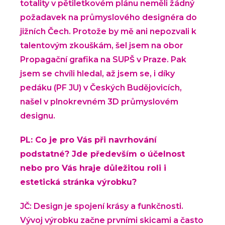
totality v pětiletkovém plánu neměli žádný
požadavek na průmyslového designéra do
jižních Čech. Protože by mě ani nepozvali k
talentovým zkouškám, šel jsem na obor
Propagační grafika na SUPŠ v Praze. Pak
jsem se chvíli hledal, až jsem se, i díky
pedáku (PF JU) v Českých Budějovicích,
našel v plnokrevném 3D průmyslovém
designu.
PL: Co je pro Vás při navrhování
podstatné? Jde především o účelnost
nebo pro Vás hraje důležitou roli i
estetická stránka výrobku?
JČ: Design je spojení krásy a funkčnosti.
Vývoj výrobku začne prvními skicami a často