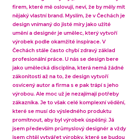
firem, které mě oslovují, neví, že by měly mít
nějaký vlastní brand. Myslím, že v Čechách je
design vnímaný do jisté míry jako užité
umění a designér je umělec, který vytvoří
výrobek podle okamžité inspirace. V
Čechách stále často chybí zdravý základ
profesionální práce. U nás se design bere
jako umělecká disciplína, která nemá žádné
zákonitosti až na to, že design vytvoří
osvícený autor a firma s e pak trápí s jeho
výrobou. Ale moc už je nezajímají potřeby
zákazníka. Je to však celé komplexní vědění,
které se musí do výsledného produktu
promítnout, aby byl výrobek úspěšný. Já
jsem především průmyslový designér a vždy
jsem chtěl vytvářet výrobky, které se budou