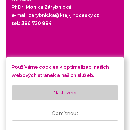
PhDr. Monika Zárybnická
e-mail:
zarybnicka@kraj-jihocesky.cz
tel.:
386 720 884
Veškerý obsah webu je chráněn autorským
Používáme cookies k optimalizaci našich
zákonem. © Krajský úřad Jihočeského kraje
webových stránek a našich služeb.
České Budějovice. Realizace: PhDr. Monika
Zárybnická, Mgr. Petra Lexová Ph.D., David
Nastavení
Kubec (realizace, texty, PR), Pavel Dolejší,
Jan Sommer (fotografie), BcA. Pavel Černý,
MgA. Milan Krištůfek (grafický design), Lucie
Odmítnout
Kacrová (ilustrace),
Ódesign
(web) |
GDPR
|
prohlášení o přístupnosti