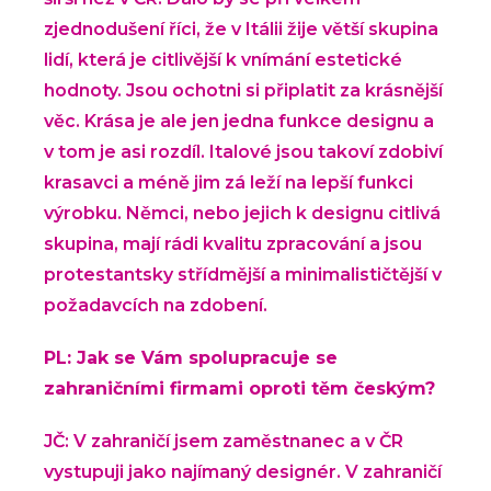
zjednodušení říci, že v Itálii žije větší skupina
lidí, která je citlivější k vnímání estetické
hodnoty. Jsou ochotni si připlatit za krásnější
věc. Krása je ale jen jedna funkce designu a
v tom je asi rozdíl. Italové jsou takoví zdobiví
krasavci a méně jim zá leží na lepší funkci
výrobku. Němci, nebo jejich k designu citlivá
skupina, mají rádi kvalitu zpracování a jsou
protestantsky střídmější a minimalističtější v
požadavcích na zdobení.
PL: Jak se Vám spolupracuje se
zahraničními firmami oproti těm českým?
JČ: V zahraničí jsem zaměstnanec a v ČR
vystupuji jako najímaný designér. V zahraničí