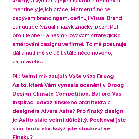
kolegy a vybírat z jejich návrhů a definovat
mantinely jejich práce. Momentálně se
zabývám brandingem, definuji Visual Brand
Language (vizuální jazyk značky, pozn. PL)
pro Liebherr a nasměrovávám strategické
směřování designu ve firmě. To mě posunuje
dál a nutí mě se učit stále něco nového,
zajímavého.
PL: Velmi mě zaujala Vaše váza Droog
Aalto, která Vám vynesla ocenění v Droog
Design Climate Competition. Byl pro Vás
inspirací odkaz finského architekta a
designéra Alvara Aalta? Pro finský design
je Aalto stále velmi důležitý. Pociťoval jste
sám tento vliv, když jste studoval ve
Finsku?