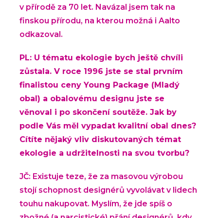
v přírodě za 70 let. Navázal jsem tak na
finskou přírodu, na kterou možná i Aalto
odkazoval.
PL: U tématu ekologie bych ještě chvíli
zůstala. V roce 1996 jste se stal prvním
finalistou ceny Young Package (Mladý
obal) a obalovému designu jste se
věnoval i po skončení soutěže. Jak by
podle Vás měl vypadat kvalitní obal dnes?
Cítíte nějaký vliv diskutovaných témat
ekologie a udržitelnosti na svou tvorbu?
JČ: Existuje teze, že za masovou výrobou
stojí schopnost designérů vyvolávat v lidech
touhu nakupovat. Myslím, že jde spíš o
zbožné (a narcistické) přání designérů, kdy