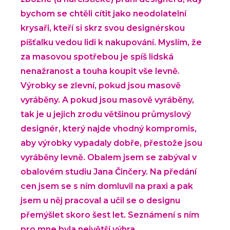
bychom se chtěli cítit jako neodolatelní
krysaři, kteří si skrz svou designérskou
píšťalku vedou lidi k nakupování. Myslím, že
za masovou spotřebou je spíš lidská
nenažranost a touha koupit vše levně.
Výrobky se zlevní, pokud jsou masově
vyráběny. A pokud jsou masově vyráběny,
tak je u jejich zrodu většinou průmyslový
designér, který najde vhodný kompromis,
aby výrobky vypadaly dobře, přestože jsou
vyráběny levně. Obalem jsem se zabýval v
obalovém studiu Jana Činčery. Na předání
cen jsem se s ním domluvil na praxi a pak
jsem u něj pracoval a učil se o designu
přemýšlet skoro šest let. Seznámení s ním
pro mne byla největší výhra.