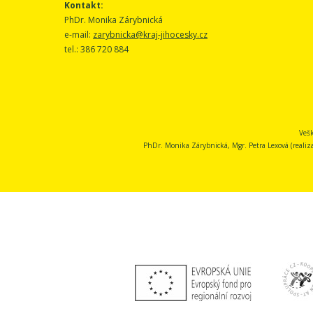
Kontakt:
PhDr. Monika Zárybnická
e-mail:
zarybnicka@kraj-jihocesky.cz
tel.: 386 720 884
Vešk
PhDr. Monika Zárybnická, Mgr. Petra Lexová (realizace