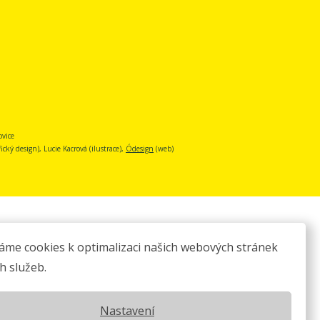
ovice
cký design), Lucie Kacrová (ilustrace),
Ódesign
(web)
áme cookies k optimalizaci našich webových stránek
h služeb.
Nastavení