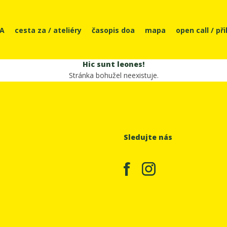
OA
cesta za / ateliéry
časopis doa
mapa
open call / př
Hic sunt leones!
Stránka bohužel neexistuje.
Sledujte nás