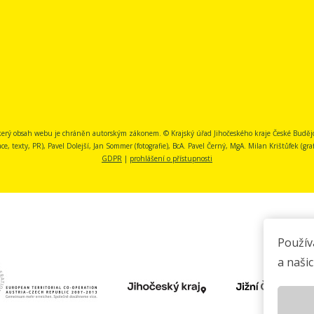
erý obsah webu je chráněn autorským zákonem. © Krajský úřad Jihočeského kraje České Buděj
, texty, PR), Pavel Dolejší, Jan Sommer (fotografie), BcA. Pavel Černý, MgA. Milan Krištůfek (grafi
GDPR
|
prohlášení o přístupnosti
Použív
a našic