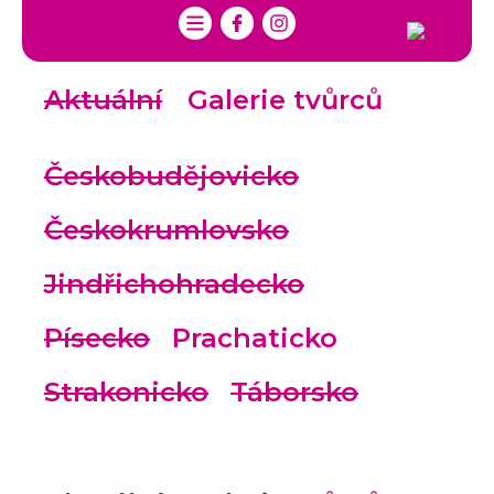
Aktuální
Galerie tvůrců
Českobudějovicko
Českokrumlovsko
Jindřichohradecko
Písecko
Prachaticko
Strakonicko
Táborsko