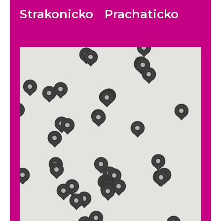
Strakonicko
Prachaticko