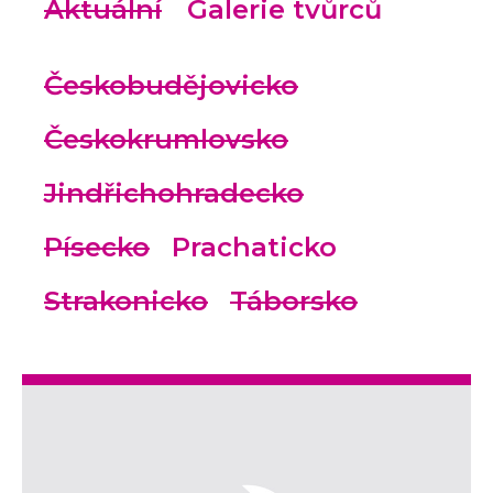
Aktuální
Galerie tvůrců
Českobudějovicko
Českokrumlovsko
Jindřichohradecko
Písecko
Prachaticko
Strakonicko
Táborsko