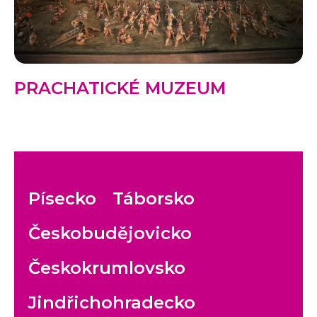
PRACHATICKÉ MUZEUM
Písecko
Táborsko
Českobudějovicko
Českokrumlovsko
Jindřichohradecko